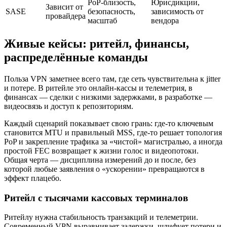
PoP-близость,
Юрисдикции,
Зависит от
SASE
безопасность,
зависимость от
провайдера
масштаб
вендора
Живые кейсы: ритейл, финансы,
распределённые команды
Польза VPN заметнее всего там, где сеть чувствительна к jitter
и потере. В ритейле это онлайн-кассы и телеметрия, в
финансах — сделки с низкими задержками, в разработке —
видеосвязь и доступ к репозиториям.
Каждый сценарий показывает свою грань: где-то ключевым
становится MTU и правильный MSS, где-то решает топология
PoP и закрепление трафика за «чистой» магистралью, а иногда
простой FEC возвращает к жизни голос и видеопотоки.
Общая черта — дисциплина измерений до и после, без
которой любые заявления о «ускорении» превращаются в
эффект плацебо.
Ритейл с тысячами кассовых терминалов
Ритейлу нужна стабильность транзакций и телеметрии.
Современный VPN выравнивает задержки, шлифует потери и