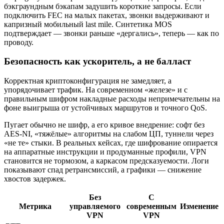
бэкграундным бэкапам задушить короткие запросы. Если
подключить FEC на малых пакетах, звонки выдерживают и
капризный мобильный last mile. Синтетика MOS
подтверждает — звонки раньше «дергались», теперь — как по
проводу.
Безопасность как ускоритель, а не балласт
Корректная криптоконфигурация не замедляет, а
упорядочивает трафик. На современном «железе» и c
правильным шифром накладные расходы непримечательны на
фоне выигрыша от устойчивых маршрутов и точного QoS.
Пугает обычно не шифр, а его кривое внедрение: софт без
AES-NI, «тяжёлые» алгоритмы на слабом ЦП, туннели через
«не те» стыки. В реальных кейсах, где шифрование опирается
на аппаратные инструкции и продуманные профили, VPN
становится не тормозом, а каркасом предсказуемости. Логи
показывают спад ретрансмиссий, а графики — снижение
хвостов задержек.
Без
С
Метрика
управляемого
современным
Изменение
VPN
VPN