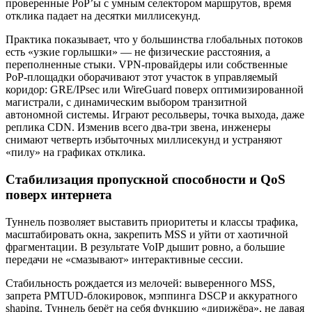
проверенные PoP’ы с умным селектором маршрутов, время
отклика падает на десятки миллисекунд.
Практика показывает, что у большинства глобальных потоков
есть «узкие горлышки» — не физические расстояния, а
переполненные стыки. VPN-провайдеры или собственные
PoP-площадки оборачивают этот участок в управляемый
коридор: GRE/IPsec или WireGuard поверх оптимизированной
магистрали, с динамическим выбором транзитной
автономной системы. Играют ресольверы, точка выхода, даже
реплика CDN. Изменив всего два-три звена, инженеры
снимают четверть избыточных миллисекунд и устраняют
«пилу» на графиках отклика.
Стабилизация пропускной способности и QoS
поверх интернета
Туннель позволяет выставить приоритеты и классы трафика,
масштабировать окна, закрепить MSS и уйти от хаотичной
фрагментации. В результате VoIP дышит ровно, а большие
передачи не «смазывают» интерактивные сессии.
Стабильность рождается из мелочей: выверенного MSS,
запрета PMTUD-блокировок, мэппинга DSCP и аккуратного
shaping. Туннель берёт на себя функцию «дирижёра», не давая