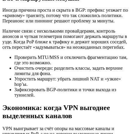
Иногда причина проста и скрыта в BGP: префикс уезжает по
«кривому» транзиту, потому что так сложились политики.
Переанонс или пиннинг решают проблему за минуты.
Наличие связи с несколькими провайдерами, контроль
анонсов и чуткая телеметрия помогают держать маршруты в
узде. Когда PoP ближе к трафику и держит хороших соседей,
сеть перестаёт «задумываться» на неожиданных перегибах.
Проверить MTU/MSS и отключить фрагментацию там,
где это возможно.
Очистить очереди: разделить классы, задать верхние
лимиты для фона.
Упростить маршрут: убрать лишний NAT и «узкие»
hop’ы.
Зафиксировать BGP-политики и точки выхода из
туннелей.
Экономика: когда VPN выгоднее
выделенных каналов
VPN выигрывает за счёт опоры на массовые каналы и
управляемых PoP, а не на дорогие выделенные линии.