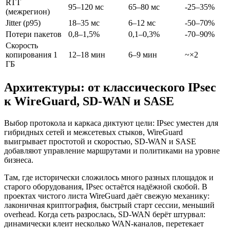
RTT
95–120 мс
65–80 мс
-25–35%
(межрегион)
Jitter (p95)
18–35 мс
6–12 мс
-50–70%
Потери пакетов
0,8–1,5%
0,1–0,3%
-70–90%
Скорость
копирования 1
12–18 мин
6–9 мин
~×2
ГБ
Архитектуры: от классического IPsec
к WireGuard, SD-WAN и SASE
Выбор протокола и каркаса диктуют цели: IPsec уместен для
гибридных сетей и межсетевых стыков, WireGuard
выигрывает простотой и скоростью, SD-WAN и SASE
добавляют управление маршрутами и политиками на уровне
бизнеса.
Там, где исторически сложилось много разных площадок и
старого оборудования, IPsec остаётся надёжной скобой. В
проектах чистого листа WireGuard даёт свежую механику:
лаконичная криптография, быстрый старт сессии, меньший
overhead. Когда сеть разрослась, SD-WAN берёт штурвал:
динамически клеит несколько WAN-каналов, перетекает