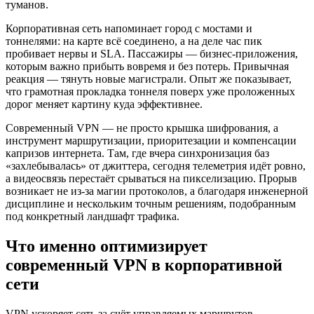
туманов.
Корпоративная сеть напоминает город с мостами и
тоннелями: на карте всё соединено, а на деле час пик
пробивает нервы и SLA. Пассажиры — бизнес-приложения,
которым важно прибыть вовремя и без потерь. Привычная
реакция — тянуть новые магистрали. Опыт же показывает,
что грамотная прокладка тоннеля поверх уже проложенных
дорог меняет картину куда эффективнее.
Современный VPN — не просто крышка шифрования, а
инструмент маршрутизации, приоритезации и компенсации
капризов интернета. Там, где вчера синхронизация баз
«захлебывалась» от джиттера, сегодня телеметрия идёт ровно,
а видеосвязь перестаёт срываться на пикселизацию. Прорыв
возникает не из-за магии протоколов, а благодаря инженерной
дисциплине и нескольким точным решениям, подобранным
под конкретный ландшафт трафика.
Что именно оптимизирует
современный VPN в корпоративной
сети
VPN ускоряет сеть за счёт управляемых маршрутов,