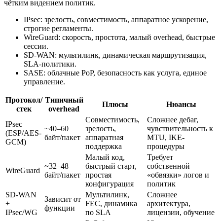
чётким видением политик.
IPsec: зрелость, совместимость, аппаратное ускорение,
строгие регламенты.
WireGuard: скорость, простота, малый overhead, быстрые
сессии.
SD-WAN: мультилинк, динамическая маршрутизация,
SLA-политики.
SASE: облачные PoP, безопасность как услуга, единое
управление.
Протокол/
Типичный
Плюсы
Нюансы
стек
overhead
Совместимость,
Сложнее дебаг,
IPsec
~40–60
зрелость,
чувствительность к
(ESP/AES-
байт/пакет
аппаратная
MTU, IKE-
GCM)
поддержка
процедуры
Малый код,
Требует
~32–48
быстрый старт,
собственной
WireGuard
байт/пакет
простая
«обвязки» логов и
конфигурация
политик
SD-WAN
Мультилинк,
Сложнее
Зависит от
+
FEC, динамика
архитектура,
функции
IPsec/WG
по SLA
лицензии, обучение