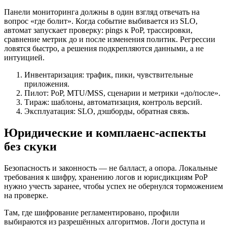
Панели мониторинга должны в один взгляд отвечать на
вопрос «где болит». Когда событие выбивается из SLO,
автомат запускает проверку: pings к PoP, трассировки,
сравнение метрик до и после изменения политик. Регрессии
ловятся быстро, а решения подкрепляются данными, а не
интуицией.
Инвентаризация: трафик, пики, чувствительные
приложения.
Пилот: PoP, MTU/MSS, сценарии и метрики «до/после».
Тираж: шаблоны, автоматизация, контроль версий.
Эксплуатация: SLO, дэшборды, обратная связь.
Юридические и комплаенс-аспекты
без скуки
Безопасность и законность — не балласт, а опора. Локальные
требования к шифру, хранению логов и юрисдикциям PoP
нужно учесть заранее, чтобы успех не обернулся торможением
на проверке.
Там, где шифрование регламентировано, профили
выбираются из разрешённых алгоритмов. Логи доступа и