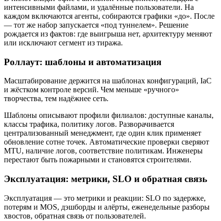
интенсивными файлами, и удалённые пользователи. На
каждом включаются агенты, собираются графики «до». После
— тот же набор запускается «под туннелем». Решение
рождается из фактов: где выигрыша нет, архитектуру меняют
или исключают сегмент из тиража.
Роллаут: шаблоны и автоматизация
Масштабирование держится на шаблонах конфигураций, IaC
и жёстком контроле версий. Чем меньше «ручного»
творчества, тем надёжнее сеть.
Шаблоны описывают профили филиалов: доступные каналы,
классы трафика, политику логов. Разворачивается
централизованный менеджмент, где один клик применяет
обновление сотне точек. Автоматические проверки сверяют
MTU, наличие логов, соответствие политикам. Инженеры
перестают быть пожарными и становятся строителями.
Эксплуатация: метрики, SLO и обратная связь
Эксплуатация — это метрики и реакции: SLO по задержке,
потерям и MOS, дэшборды и алёрты, еженедельные разборы
хвостов, обратная связь от пользователей.