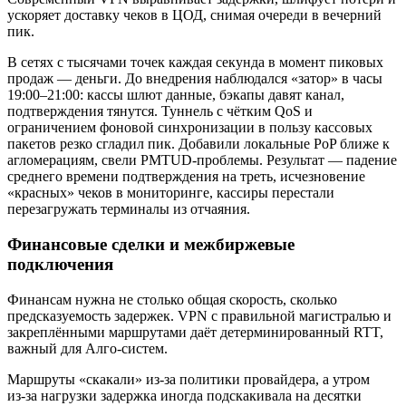
ускоряет доставку чеков в ЦОД, снимая очереди в вечерний
пик.
В сетях с тысячами точек каждая секунда в момент пиковых
продаж — деньги. До внедрения наблюдался «затор» в часы
19:00–21:00: кассы шлют данные, бэкапы давят канал,
подтверждения тянутся. Туннель с чётким QoS и
ограничением фоновой синхронизации в пользу кассовых
пакетов резко сгладил пик. Добавили локальные PoP ближе к
агломерациям, свели PMTUD-проблемы. Результат — падение
среднего времени подтверждения на треть, исчезновение
«красных» чеков в мониторинге, кассиры перестали
перезагружать терминалы из отчаяния.
Финансовые сделки и межбиржевые
подключения
Финансам нужна не столько общая скорость, сколько
предсказуемость задержек. VPN с правильной магистралью и
закреплёнными маршрутами даёт детерминированный RTT,
важный для Алго-систем.
Маршруты «скакали» из‑за политики провайдера, а утром
из‑за нагрузки задержка иногда подскакивала на десятки