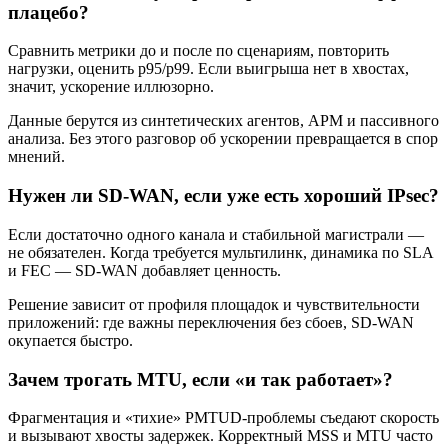
плацебо?
Сравнить метрики до и после по сценариям, повторить
нагрузки, оценить p95/p99. Если выигрыша нет в хвостах,
значит, ускорение иллюзорно.
Данные берутся из синтетических агентов, APM и пассивного
анализа. Без этого разговор об ускорении превращается в спор
мнений.
Нужен ли SD-WAN, если уже есть хороший IPsec?
Если достаточно одного канала и стабильной магистрали —
не обязателен. Когда требуется мультилинк, динамика по SLA
и FEC — SD-WAN добавляет ценность.
Решение зависит от профиля площадок и чувствительности
приложений: где важны переключения без сбоев, SD-WAN
окупается быстро.
Зачем трогать MTU, если «и так работает»?
Фрагментация и «тихие» PMTUD-проблемы съедают скорость
и вызывают хвосты задержек. Корректный MSS и MTU часто