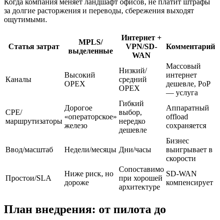
Когда компания меняет ландшафт офисов, не платит штрафы
за долгие расторжения и переводы, сбережения выходят
ощутимыми.
Интернет +
MPLS/
Статья затрат
VPN/SD-
Комментарий
выделенные
WAN
Массовый
Низкий/
Высокий
интернет
Каналы
средний
OPEX
дешевле, PoP
OPEX
— услуга
Гибкий
Дорогое
Аппаратный
CPE/
выбор,
«операторское»
offload
маршрутизаторы
нередко
железо
сохраняется
дешевле
Бизнес
Ввод/масштаб
Недели/месяцы
Дни/часы
выигрывает в
скорости
Сопоставимо
Ниже риск, но
SD-WAN
Простои/SLA
при хорошей
дороже
компенсирует
архитектуре
План внедрения: от пилота до