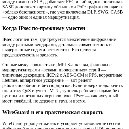
между ними по SLA, добавляет FEC и гибридные политики.
SASE дополняет картину облачными PoP: трафик попадает в
«облако безопасности», где уже включены DLP, SWG, CASB
— одно окно и единая маршрутизация.
Когда IPsec по-прежнему уместен
IPsec логичен там, где требуется межсетевое шифрование
между разными вендорами, детальная совместимость и
выдержанные годами регламенты. Его ценят за
предсказуемость и зрелость.
Старые межузловые стыки, MPLS-анклавы, филиалы с
маршрутизаторами «веками проверенных» серий —
типичные декорации. IKEv2 с AES-GCM и PFS, корректные
lifetimes, аппаратное ускорение — вот рецепт
работоспособности без сюрпризов. Если поверх подключить
политику QoS и учесть MTU, туннель работает годами без
рутины и внезапных «срывов рук». IPsec — как чугунный
мост: тяжёлый, но держит и груз, и время.
WireGuard и его практическая скорость
WireGuard упрощает жизнь и ускоряет установление сессий.
Небольшой код, продуманная криптография и UDP-естество