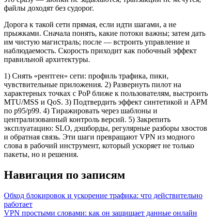
файлы доходят без судорог.
Дорога к такой сети прямая, если идти шагами, а не
прыжками. Сначала понять, какие потоки важны; затем дать
им чистую магистраль; после — встроить управление и
наблюдаемость. Скорость приходит как побочный эффект
правильной архитектуры.
1) Снять «рентген» сети: профиль трафика, пики,
чувствительные приложения. 2) Развернуть пилот на
характерных точках с PoP ближе к пользователям, выстроить
MTU/MSS и QoS. 3) Подтвердить эффект синтетикой и APM
по p95/p99. 4) Тиражировать через шаблоны и
централизованный контроль версий. 5) Закрепить
эксплуатацию: SLO, дэшборды, регулярные разборы хвостов
и обратная связь. Эти шаги превращают VPN из модного
слова в рабочий инструмент, который ускоряет не только
пакеты, но и решения.
Навигация по записям
Обход блокировок и ускорение трафика: что действительно
работает
VPN простыми словами: как он защищает данные онлайн