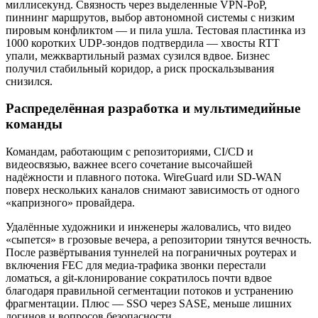
миллисекунд. Связность через выделенные VPN-PoP,
пиннинг маршрутов, выбор автономной системы с низким
пировым конфликтом — и пила ушла. Тестовая пластинка из
1000 коротких UDP-зондов подтвердила — хвосты RTT
упали, межквартильный размах сузился вдвое. Бизнес
получил стабильный коридор, а риск проскальзывания
снизился.
Распределённая разработка и мультимедийные
команды
Командам, работающим с репозиториями, CI/CD и
видеосвязью, важнее всего сочетание высочайшей
надёжности и плавного потока. WireGuard или SD-WAN
поверх нескольких каналов снимают зависимость от одного
«капризного» провайдера.
Удалённые художники и инженеры жаловались, что видео
«сыпется» в грозовые вечера, а репозитории тянутся вечность.
После развёртывания туннелей на пограничных роутерах и
включения FEC для медиа-трафика звонки перестали
ломаться, а git-клонирование сократилось почти вдвое
благодаря правильной сегментации потоков и устранению
фрагментации. Плюс — SSO через SASE, меньше лишних
логинов и вопросов безопасности.