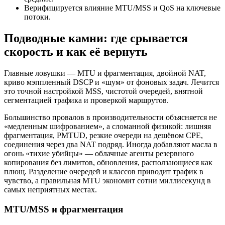
Верифицируется влияние MTU/MSS и QoS на ключевые
потоки.
Подводные камни: где срывается
скорость и как её вернуть
Главные ловушки — MTU и фрагментация, двойной NAT,
криво мэппленный DSCP и «шум» от фоновых задач. Лечится
это точной настройкой MSS, чистотой очередей, внятной
сегментацией трафика и проверкой маршрутов.
Большинство провалов в производительности объясняется не
«медленным шифрованием», а сломанной физикой: лишняя
фрагментация, PMTUD, резкие очереди на дешёвом CPE,
соединения через два NAT подряд. Иногда добавляют масла в
огонь «тихие убийцы» — облачные агенты резервного
копирования без лимитов, обновления, расползающиеся как
плющ. Разделение очередей и классов приводит трафик в
чувство, а правильная MTU экономит сотни миллисекунд в
самых неприятных местах.
MTU/MSS и фрагментация