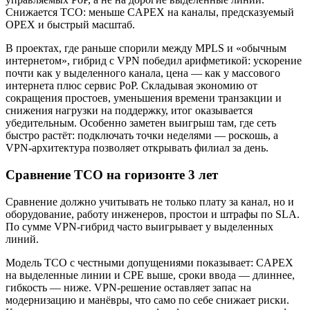
Снижается TCO: меньше CAPEX на каналы, предсказуемый
OPEX и быстрый масштаб.
В проектах, где раньше спорили между MPLS и «обычным
интернетом», гибрид с VPN победил арифметикой: ускорение
почти как у выделенного канала, цена — как у массового
интернета плюс сервис PoP. Складывая экономию от
сокращения простоев, уменьшения времени транзакции и
снижения нагрузки на поддержку, итог оказывается
убедительным. Особенно заметен выигрыш там, где сеть
быстро растёт: подключать точки неделями — роскошь, а
VPN-архитектура позволяет открывать филиал за день.
Сравнение TCO на горизонте 3 лет
Сравнение должно учитывать не только плату за канал, но и
оборудование, работу инженеров, простои и штрафы по SLA.
По сумме VPN-гибрид часто выигрывает у выделенных
линий.
Модель TCO с честными допущениями показывает: CAPEX
на выделенные линии и CPE выше, сроки ввода — длиннее,
гибкость — ниже. VPN-решение оставляет запас на
модернизацию и манёвры, что само по себе снижает риски.