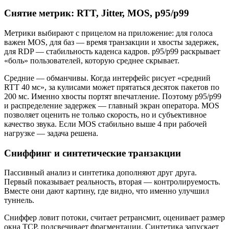
Снятие метрик: RTT, Jitter, MOS, p95/p99
Метрики выбирают с прицелом на приложение: для голоса
важен MOS, для баз — время транзакции и хвосты задержек,
для RDP — стабильность каденса кадров. p95/p99 раскрывает
«боль» пользователей, которую среднее скрывает.
Средние — обманчивы. Когда интерфейс рисует «средний
RTT 40 мс», за кулисами может прятаться десяток пакетов по
200 мс. Именно хвосты портят впечатление. Поэтому p95/p99
и распределение задержек — главный экран оператора. MOS
позволяет оценить не только скорость, но и субъективное
качество звука. Если MOS стабильно выше 4 при рабочей
нагрузке — задача решена.
Сниффинг и синтетические транзакции
Пассивный анализ и синтетика дополняют друг друга.
Первый показывает реальность, вторая — контролируемость.
Вместе они дают картину, где видно, что именно улучшил
туннель.
Сниффер ловит потоки, считает ретрансмит, оценивает размер
окна TCP, подсвечивает фрагментации. Синтетика запускает