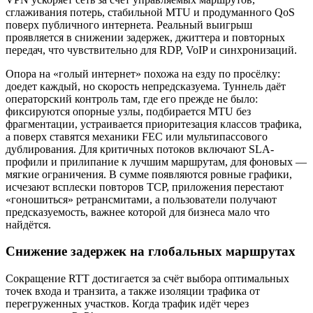
сглаживания потерь, стабильной MTU и продуманного QoS
поверх публичного интернета. Реальный выигрыш
проявляется в снижении задержек, джиттера и повторных
передач, что чувствительно для RDP, VoIP и синхронизаций.
Опора на «голый интернет» похожа на езду по просёлку:
доедет каждый, но скорость непредсказуема. Туннель даёт
операторский контроль там, где его прежде не было:
фиксируются опорные узлы, подбирается MTU без
фрагментации, устраивается приоритезация классов трафика,
а поверх ставятся механики FEC или мультипассового
дублирования. Для критичных потоков включают SLA-
профили и прилипание к лучшим маршрутам, для фоновых —
мягкие ограничения. В сумме появляются ровные графики,
исчезают всплески повторов TCP, приложения перестают
«гоношиться» ретрансмитами, а пользователи получают
предсказуемость, важнее которой для бизнеса мало что
найдётся.
Снижение задержек на глобальных маршрутах
Сокращение RTT достигается за счёт выбора оптимальных
точек входа и транзита, а также изоляции трафика от
перегруженных участков. Когда трафик идёт через