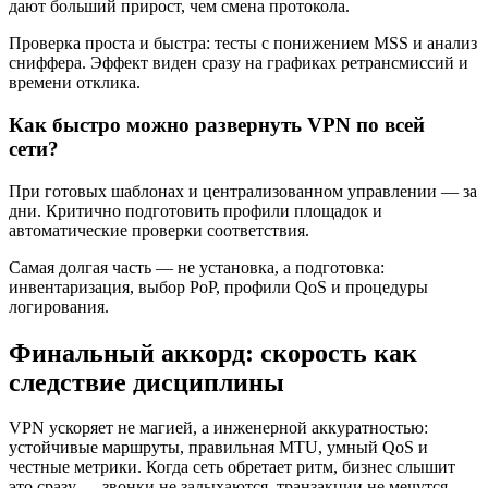
дают больший прирост, чем смена протокола.
Проверка проста и быстра: тесты с понижением MSS и анализ
сниффера. Эффект виден сразу на графиках ретрансмиссий и
времени отклика.
Как быстро можно развернуть VPN по всей
сети?
При готовых шаблонах и централизованном управлении — за
дни. Критично подготовить профили площадок и
автоматические проверки соответствия.
Самая долгая часть — не установка, а подготовка:
инвентаризация, выбор PoP, профили QoS и процедуры
логирования.
Финальный аккорд: скорость как
следствие дисциплины
VPN ускоряет не магией, а инженерной аккуратностью:
устойчивые маршруты, правильная MTU, умный QoS и
честные метрики. Когда сеть обретает ритм, бизнес слышит
это сразу — звонки не задыхаются, транзакции не мечутся,