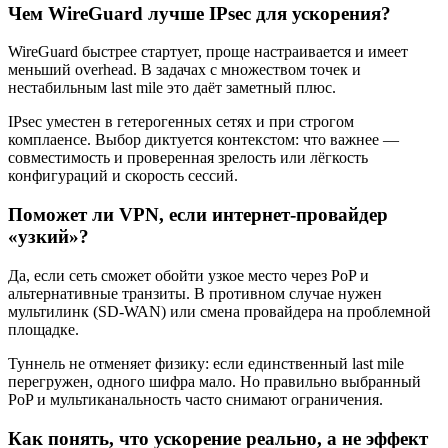
Чем WireGuard лучше IPsec для ускорения?
WireGuard быстрее стартует, проще настраивается и имеет
меньший overhead. В задачах с множеством точек и
нестабильным last mile это даёт заметный плюс.
IPsec уместен в гетерогенных сетях и при строгом
комплаенсе. Выбор диктуется контекстом: что важнее —
совместимость и проверенная зрелость или лёгкость
конфигураций и скорость сессий.
Поможет ли VPN, если интернет-провайдер
«узкий»?
Да, если сеть сможет обойти узкое место через PoP и
альтернативные транзиты. В противном случае нужен
мультилинк (SD-WAN) или смена провайдера на проблемной
площадке.
Туннель не отменяет физику: если единственный last mile
перегружен, одного шифра мало. Но правильно выбранный
PoP и мультиканальность часто снимают ограничения.
Как понять, что ускорение реально, а не эффект