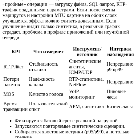
«пробные» операции — загрузку файла, SQL-запрос, RTP-
трафик с заданными параметрами. Если после смены
маршрутов и настройки MTU картина на обоих слоях
улучшается, эффект можно считать доказанным. Если
улучшение видит только синтетика, а реальный трафик
страдает, проблема в профиле приложений или неучтённой
очереди.
Инструмент/
Интервал
KPI
Что измеряет
источник
наблюдения
Синтетические
Стабильность
Непрерывно,
RTT/Jitter
агенты,
отклика
p95/p99
ICMP/UDP
Потери
Надёжность
RTP-статистика,
Непрерывно
пакетов
канала
NetFlow
VoIP-
Пиковые
MOS
Качество голоса
мониторинг
часы
Время
Пользовательский
APM, синтетика
Бизнес‑часы
транзакции
опыт
Фиксируется базовый срез с реальной нагрузкой.
Запускаются повторяемые синтетические сценарии.
Собираются хвостовые метрики (p95/p99), а не только
средние.