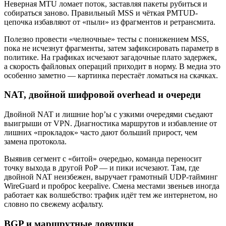
Неверная MTU ломает поток, заставляя пакеты рубиться и
собираться заново. Правильный MSS и чёткая PMTUD-
цепочка избавляют от «пыли» из фрагментов и ретрансмита.
Полезно провести «челночные» тесты с понижением MSS,
пока не исчезнут фрагменты, затем зафиксировать параметр в
политике. На графиках исчезают загадочные плато задержек,
а скорость файловых операций приходит в норму. В медиа это
особенно заметно — картинка перестаёт ломаться на скачках.
NAT, двойной шифровой overhead и очереди
Двойной NAT и лишние hop’ы с узкими очередями съедают
выигрыши от VPN. Диагностика маршрутов и избавление от
лишних «прокладок» часто дают больший прирост, чем
замена протокола.
Выявив сегмент с «битой» очередью, команда переносит
точку выхода в другой PoP — и пики исчезают. Там, где
двойной NAT неизбежен, выручает грамотный UDP‑тайминг
WireGuard и проброс keepalive. Смена местами звеньев иногда
работает как волшебство: трафик идёт тем же интернетом, но
словно по свежему асфальту.
BGP и маршрутные ловушки