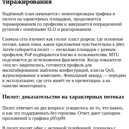
тиражирования
Надёжный план начинается с инвентаризации трафика и
пилота на характерных площадках, продолжается
тиражированием по профилям и завершается операционной
рутиной с понятными SLO и реагированием.
Сначала сеть изучают как геолог пласт разреза: где основные
потоки, какие пики, какие приложения чувствительны к jitter.
Затем собирается пилот — несколько площадок с разным
профилем, PoP подбираются близко к пользователям, MTU
подгоняется до исчезновения фрагментов. Когда показатели
«после» закрепились, готовится профиль для
масштабирования: шаблоны конфигураций, классы QoS,
журналирование и комплаенс. Финальный аккорд — передача
в эксплуатацию, где сеть живёт не в презентации, а на
панелях мониторинга.
Пилот: доказательство на характерных потоках
Пилот отвечает на два вопроса: ускорилось ли то, что важно,
и как это поддерживать без героизма. Ответ дают сценарии
приложений и графики p95/p99.
В пилот входят офис с активной телефонией, площадка с