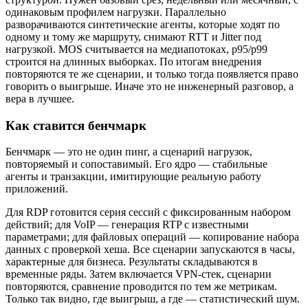
одинаковым профилем нагрузки. Параллельно
разворачиваются синтетические агенты, которые ходят по
одному и тому же маршруту, снимают RTT и Jitter под
нагрузкой. MOS считывается на медиапотоках, p95/p99
строится на длинных выборках. По итогам внедрения
повторяются те же сценарии, и только тогда появляется право
говорить о выигрыше. Иначе это не инженерный разговор, а
вера в лучшее.
Как ставится бенчмарк
Бенчмарк — это не один пинг, а сценарий нагрузок,
повторяемый и сопоставимый. Его ядро — стабильные
агенты и транзакции, имитирующие реальную работу
приложений.
Для RDP готовится серия сессий с фиксированным набором
действий; для VoIP — генерация RTP с известными
параметрами; для файловых операций — копирование набора
данных с проверкой хеша. Все сценарии запускаются в часы,
характерные для бизнеса. Результаты складываются в
временные ряды. Затем включается VPN-стек, сценарии
повторяются, сравнение проводится по тем же метрикам.
Только так видно, где выигрыш, а где — статистический шум.