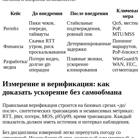
Ключева
Кейс
До внедрения
После внедрения
мера
Пики чеков,
Стабильные
QoS, местн
Ритейл
очереди,
подтверждения,
PoP,
таймауты
ровный пик
MTU/MSS
Скачки RTT
Пиннинг
Детерминированные
Финансы
утром, риск
маршрутов,
задержки
проскальзывания
PoP-близос
Потери видео,
Плавные звонки,
WireGuard/
Разработка/
долгие git-
ускорение
WAN, FEC,
медиа
операции
клонирования
сегментаци
Измерение и верификация: как
доказать ускорение без самообмана
Правильная верификация строится на базовых срезах «до/
после», синтетических транзакциях и независимых метриках:
RTT, jitter, потери, MOS, p95/p99, время транзакции. Каждый
показатель должен иметь источник и интервал наблюдения.
Без дисциплины измерений легко перепутать погоду со
структурой. Нужен базовый срез, недельный или месячный, с