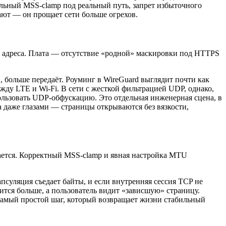
тельный MSS‑clamp под реальный путь, запрет избыточного
ют — он прощает сети больше огрехов.
у адреса. Плата — отсутствие «родной» маскировки под HTTPS
больше передаёт. Роуминг в WireGuard выглядит почти как
жду LTE и Wi‑Fi. В сети с жесткой фильтрацией UDP, однако,
ользовать UDP‑обфускацию. Это отдельная инженерная сцена, в
ма даже глазами — страницы открываются без вязкости,
ается. Корректный MSS‑clamp и явная настройка MTU
суляция съедает байты, и если внутренняя сессия TCP не
вится больше, а пользователь видит «зависшую» страницу.
 самый простой шаг, который возвращает жизни стабильный