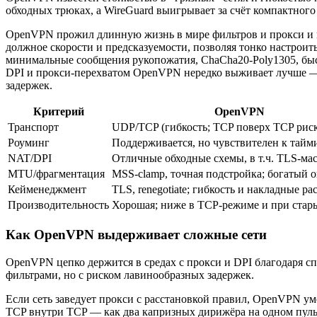
обходных трюках, а WireGuard выигрывает за счёт компактного
OpenVPN прожил длинную жизнь в мире фильтров и прокси и на
должное скорости и предсказуемости, позволяя тонко настроить 
минимальные сообщения рукопожатия, ChaCha20‑Poly1305, быст
DPI и прокси-перехватом OpenVPN нередко выживает лучше — 
задержек.
Критерий
OpenVPN
Транспорт
UDP/TCP (гибкость; TCP поверх TCP рис
Роуминг
Поддерживается, но чувствителен к тайм
NAT/DPI
Отличные обходные схемы, в т.ч. TLS‑ма
MTU/фрагментация
MSS‑clamp, точная подстройка; богатый 
Кейменеджмент
TLS, renegotiate; гибкость и накладные ра
Производительность
Хорошая; ниже в TCP‑режиме и при ста
Как OpenVPN выдерживает сложные сети
OpenVPN цепко держится в средах с прокси и DPI благодаря с
фильтрами, но с риском лавинообразных задержек.
Если сеть заведует прокси с расстановкой правил, OpenVPN ум
TCP внутри TCP — как два капризных дирижёра на одном пульт