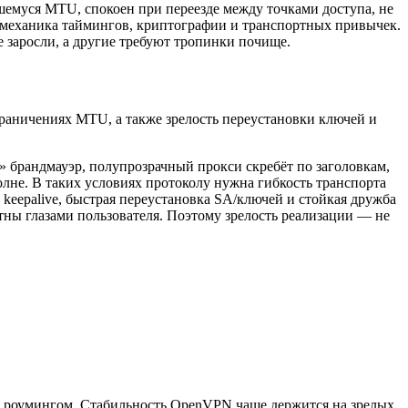
вшемуся MTU, спокоен при переезде между точками доступа, не
ая механика таймингов, криптографии и транспортных привычек.
е заросли, а другие требуют тропинки почище.
граничениях MTU, а также зрелость переустановки ключей и
» брандмауэр, полупрозрачный прокси скребёт по заголовкам,
лне. В таких условиях протоколу нужна гибкость транспорта
keepalive, быстрая переустановка SA/ключей и стойкая дружба
ны глазами пользователя. Поэтому зрелость реализации — не
ым роумингом. Стабильность OpenVPN чаще держится на зрелых