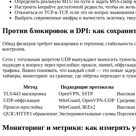
Определить реальную MTU по пути и задать MSS‑clamp н
Настроить keepalive достаточной редкости, чтобы не жеч
Отказаться от TCP‑в‑TCP, если это не вопрос выживания 
Выбрать современные шифры и вычистить экзотику, тян
Против блокировок и DPI: как сохранит
Обход фильтров требует маскировки и терпения; стабильность
контролем.
Сети с тотальным запретом UDP вынуждают выносить туннель в
подходят к вопросу через прослойки: прокси, stunnel, обфуска
трафика. Важно понимать, что каждый слой — это новые заде
таймеры, мониторинг на границе, где обёртка переходит в тунн
Метод
Подходящие протоколы
TLS/443 маскировка
OpenVPN, SSTP
Высокая 
UDP‑обфускация
WireGuard, OpenVPN‑UDP
Средняя;
Прокси‑прослойка
WireGuard, IKEv2
Высокая 
QUIC/HTTP3 обрамление
Экспериментальные схемы
Перспек
Мониторинг и метрики: как измерять у