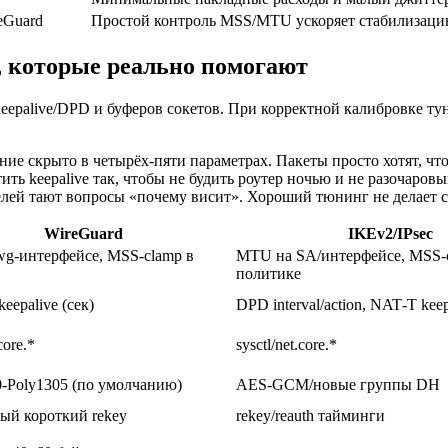
eGuard
Простой контроль MSS/MTU ускоряет стабилизац
, которые реально помогают
palive/DPD и буферов сокетов. При корректной калибровке тунн
ние скрыто в четырёх‑пяти параметрах. Пакеты просто хотят, ч
ть keepalive так, чтобы не будить роутер ночью и не разочаро
елей тают вопросы «почему висит». Хороший тюнинг не делает с
WireGuard
IKEv2/IPsec
g‑интерфейсе, MSS‑clamp в
MTU на SA/интерфейсе, MSS‑
политике
 keepalive (сек)
DPD interval/action, NAT‑T keep
core.*
sysctl/net.core.*
‑Poly1305 (по умолчанию)
AES‑GCM/новые группы DH
ый короткий rekey
rekey/reauth тайминги