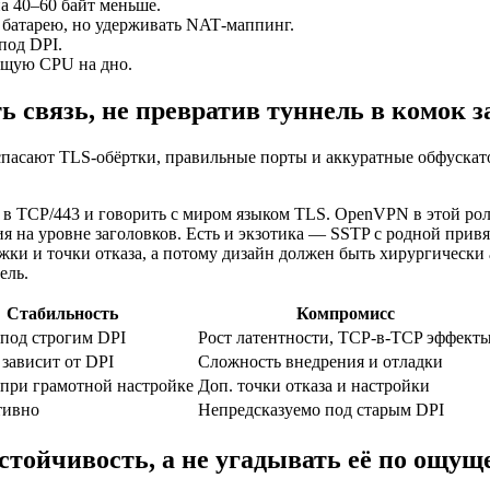
а 40–60 байт меньше.
ь батарею, но удерживать NAT‑маппинг.
под DPI.
ущую CPU на дно.
ь связь, не превратив туннель в комок 
 спасают TLS‑обёртки, правильные порты и аккуратные обфускат
 TCP/443 и говорить с миром языком TLS. OpenVPN в этой роли
ция на уровне заголовков. Есть и экзотика — SSTP с родной при
ржки и точки отказа, а потому дизайн должен быть хирургичес
ель.
Стабильность
Компромисс
под строгим DPI
Рост латентности, TCP‑в‑TCP эффект
 зависит от DPI
Сложность внедрения и отладки
при грамотной настройке
Доп. точки отказа и настройки
тивно
Непредсказуемо под старым DPI
стойчивость, а не угадывать её по ощу