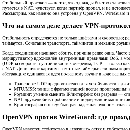
Стабильный протокол — не тот, что однажды быстро стартовал,
путается в NAT, чувствует, когда партнёр пропал, и не истощ
Рассмотрим, как именно она устроена у OpenVPN, WireGuard и 
Что на самом деле делает VPN‑протоко
Стабильность определяется не только шифрами и скоростью; ре
таймаутов. Сочетание транспорта, таймингов и механик роуми
Когда соединение начинает сбоить, причина редко одна. Часто
маршрутизатор вдохновлён внутренними правилами QoS, а моби
(UDP за скорость и устойчивость к очередям; TCP — только ка
с NAT. Дополняют картину грамотные таймеры: слишком корот
абстракция: одинаковая идея по‑разному звучит в коде разных ст
Транспорт: UDP предпочтителен для устойчивости к джи
MTU/MSS: танцы с фрагментацией всегда проигрышны; 
Роуминг: умение сменить IP/интерфейс без разрыва — сп
NAT‑дружелюбие: пробивание и поддержание маппингов 
Криптография и rekey: быстрая надежная рукопожатная ф
OpenVPN против WireGuard: где прохо
OpenVPN известен стойкостью в «грязных» сетях и гибкостью