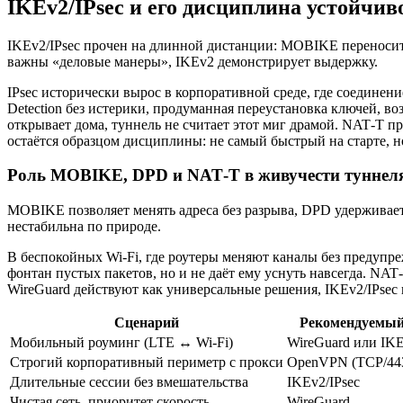
IKEv2/IPsec и его дисциплина устойчив
IKEv2/IPsec прочен на длинной дистанции: MOBIKE переносит 
важны «деловые манеры», IKEv2 демонстрирует выдержку.
IPsec исторически вырос в корпоративной среде, где соединени
Detection без истерики, продуманная переустановка ключей, в
открывает дома, туннель не считает этот миг драмой. NAT‑T п
остаётся образцом дисциплины: не самый быстрый на старте, но 
Роль MOBIKE, DPD и NAT‑T в живучести туннел
MOBIKE позволяет менять адреса без разрыва, DPD удерживает 
нестабильна по природе.
В беспокойных Wi‑Fi, где роутеры меняют каналы без предуп
фонтан пустых пакетов, но и не даёт ему уснуть навсегда. NA
WireGuard действуют как универсальные решения, IKEv2/IPsec
Сценарий
Рекомендуемый
Мобильный роуминг (LTE ↔ Wi‑Fi)
WireGuard или IKE
Строгий корпоративный периметр с прокси
OpenVPN (TCP/443
Длительные сессии без вмешательства
IKEv2/IPsec
Чистая сеть, приоритет скорость
WireGuard