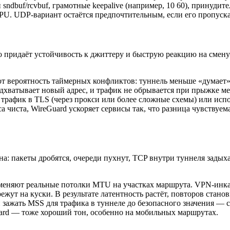
sndbuf/rcvbuf, грамотные keepalive (например, 10 60), принуди
PU. UDP‑вариант остаётся предпочтительным, если его пропуска
о придаёт устойчивость к джиттеру и быструю реакцию на смен
вероятность таймерных конфликтов: туннель меньше «думает», 
одхватывает новый адрес, и трафик не обрывается при прыжке ме
 трафик в TLS (через прокси или более сложные схемы) или исп
са чиста, WireGuard ускоряет сервисы так, что разница чувствуе
: пакеты дробятся, очереди пухнут, TCP внутри туннеля задых
тменяют реальные потолки MTU на участках маршрута. VPN‑инкап
режут на куски. В результате латентность растёт, повторов стано
 зажать MSS для трафика в туннеле до безопасного значения —
uard — тоже хороший тон, особенно на мобильных маршрутах.