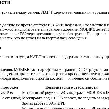
ости
туннель между сетями, NAT‑T удерживает маппинги, а зрелый м
е должно не просто стартовать, а жить неделями. Это заметно в 
озможность использовать аппаратное ускорение. MOBIKE делает 
ротискивает ESP через домашний роутер без грусти. При правил
из тех, кто не устает на четвёртом часу совещания.
я
связь в тонусе, а NAT‑T экономно поддерживает маппинги у про
реждения, MOBIKE гасит артефакты миграции. DPD с разумными 
T‑T надёжно прячет ESP в UDP‑обёртке, а краткие keepalive дер
 иногда предпочитает строгий костюм — и именно он обеспечива
 протокол
Комментарий о стабильности
v2/IPsec
Мгновенный роуминг WG; выдержка MOBIKE в I
 с оглядкой)
Маскировка под HTTPS спасает, но следить за зад
Зрелая работа с SA и DPD
Минимальные накладные расходы и малый джитте