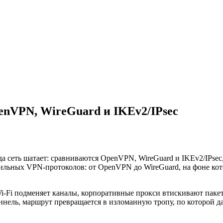
enVPN, WireGuard и IKEv2/IPsec
да сеть шатает: сравниваются OpenVPN, WireGuard и IKEv2/IPse
ильных VPN-протоколов: от OpenVPN до WireGuard, на фоне кот
‑Fi подменяет каналы, корпоративные прокси втискивают пакеты
уннель, маршрут превращается в изломанную тропу, по которой 