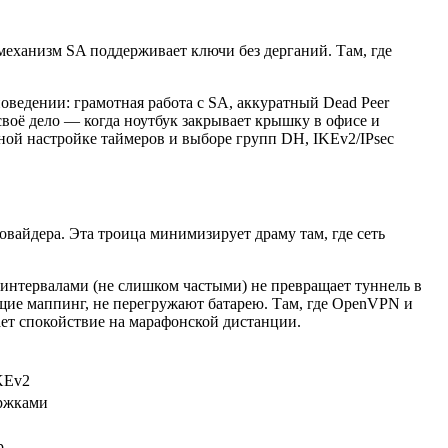
еханизм SA поддерживает ключи без дерганий. Там, где
поведении: грамотная работа с SA, аккуратный Dead Peer
своё дело — когда ноутбук закрывает крышку в офисе и
ьной настройке таймеров и выборе групп DH, IKEv2/IPsec
вайдера. Эта троица минимизирует драму там, где сеть
интервалами (не слишком частыми) не превращает туннель в
жащие маппинг, не перегружают батарею. Там, где OpenVPN и
ет спокойствие на марафонской дистанции.
KEv2
ержками
р