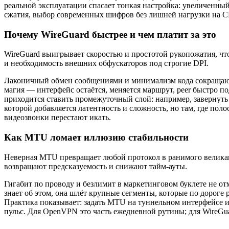
реальной эксплуатации спасает тонкая настройка: увеличенный 
сжатия, выбор современных шифров без лишней нагрузки на C
Почему WireGuard быстрее и чем платит за это
WireGuard выигрывает скоростью и простотой рукопожатия, чт
и необходимость внешних обфускаторов под строгие DPI.
Лаконичный обмен сообщениями и минимализм кода сокращают 
магия — интерфейс остаётся, меняется маршрут, peer быстро п
приходится ставить промежуточный слой: например, завернуть
которой добавляется латентность и сложность, но там, где поло
видеозвонки перестают икать.
Как MTU ломает иллюзию стабильности
Неверная MTU превращает любой протокол в ранимого великанa
возвращают предсказуемость и снижают тайм‑ауты.
Гигабит по проводу и безлимит в маркетинговом буклете не о
знает об этом, она шлёт крупные сегменты, которые по дороге 
Практика показывает: задать MTU на туннельном интерфейсе и
пульс. Для OpenVPN это часть ежедневной рутины; для WireG