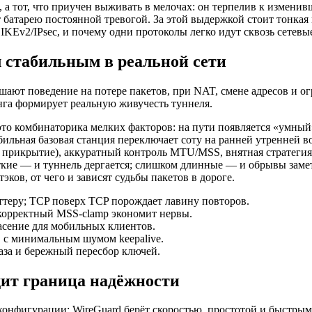
 а тот, что приучен выживать в мелочах: он терпелив к измени
ает батарею постоянной тревогой. За этой выдержкой стоит тонк
IKEv2/IPsec, и почему одни протоколы легко идут сквозь сетевы
л стабильным в реальной сети
шают поведение на потере пакетов, при NAT, смене адресов и о
нга формирует реальную живучесть туннеля.
 это комбинаторика мелких факторов: на пути появляется «умный
льная базовая станция переключает соту на ранней утренней во
к прикрытие), аккуратный контроль MTU/MSS, внятная стратегия 
кие — и туннель дергается; слишком длинные — и обрывы замет
эков, от чего и зависят судьбы пакетов в дороге.
ттеру; TCP поверх TCP порождает лавину повторов.
корректный MSS‑clamp экономит нервы.
асение для мобильных клиентов.
с минимальным шумом keepalive.
аза и бережный пересбор ключей.
дит граница надёжности
 конфигурации; WireGuard берёт скоростью, простотой и быстр