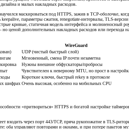
 дизайна и малых накладных расходов.
учился маскироваться под HTTPS, зажив в TCP‑оболочке, когда
keepalive, параметры сжатия, renegotiate‑интервалы, TLS‑версии 
рые кривые, статичная модель интерфейса и молниеносный роум
но ценой дополнительных накладных расходов или перехода на 
WireGuard
кован)
UDP (чистый быстрый слой)
ингам
Мгновенный, смена IP почти незаметна
скировка
Нужны внешние обфускаторы/пробросы
опыт
Чувствителен к неверному MTU, но прост в настройк
сходы
Короткие ключи, быстрый rekey в протоколе
рых шифрах
Очень высокая, особенно на мобильных CPU
пособности «притвориться» HTTPS и богатой настройке таймеро
еет входить через порт 443/TCP, пряча рукопожатие в TLS‑ритор
е: оба управляют повторами и окнами, и при потере пакетов м