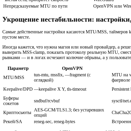
Непредсказуемые MTU по пути
OpenVPN или Wir
Укрощение нестабильности: настройки
Самые действенные настройки касаются MTU/MSS, таймеров kee
пустом месте.
Иногда кажется, что нужна магия или новый провайдер, а реше
выверить MSS‑clamp, показать протоколу реальную MTU, смести
рывками — и в логах исчезают колючие обрывы, а у пользоват
Параметр
OpenVPN
tun-mtu, mssfix, —fragment (с
MTU на w
MTU/MSS
оглядкой)
фаерволе
Keepalive/DPD
—keepalive X Y, tls-timeout
Persistent
Буферы
sndbuf/rcvbuf
sysctl/net.
сокетов
AES‑GCM/TLS1.3; без устаревших
Криптосьюты
ChaCha20
опций
Рекей/SA
reneg‑sec, reneg‑bytes
Встроенн