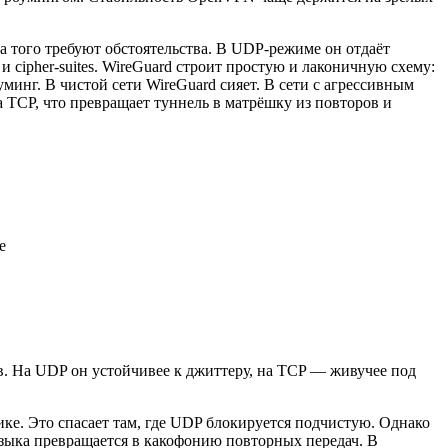
 того требуют обстоятельства. В UDP‑режиме он отдаёт
и cipher‑suites. WireGuard строит простую и лаконичную схему:
инг. В чистой сети WireGuard сияет. В сети с агрессивным
TCP, что превращает туннель в матрёшку из повторов и
е
в. На UDP он устойчивее к джиттеру, на TCP — живучее под
ике. Это спасает там, где UDP блокируется подчистую. Однако
узыка превращается в какофонию повторных передач. В