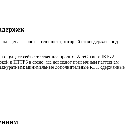
задержек
оры. Цена — рост латентности, который стоит держать под
 ощущает себя естественнее прочих. WireGuard и IKEv2
вязкой к HTTPS в среде, где доверяют привычным паттернам
ки аккуратным: минимальные дополнительные RTT, сдержанные
ы
щениям