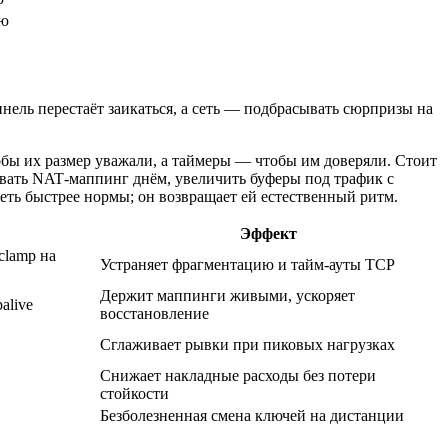
ию
ель перестаёт заикаться, а сеть — подбрасывать сюрпризы на
тобы их размер уважали, а таймеры — чтобы им доверяли. Стоит
вывать NAT‑маппинг днём, увеличить буферы под трафик с
еть быстрее нормы; он возвращает ей естественный ритм.
Эффект
clamp на
Устраняет фрагментацию и тайм‑ауты TCP
Держит маппинги живыми, ускоряет
alive
восстановление
Сглаживает рывки при пиковых нагрузках
Снижает накладные расходы без потери
стойкости
Безболезненная смена ключей на дистанции