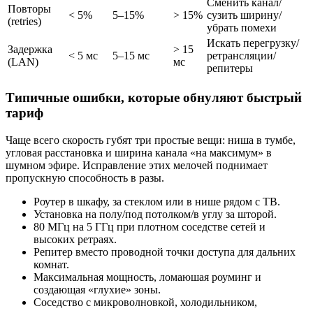
Сменить канал/
Повторы
< 5%
5–15%
> 15%
сузить ширину/
(retries)
убрать помехи
Искать перегрузку/
Задержка
> 15
< 5 мс
5–15 мс
ретрансляции/
(LAN)
мс
репитеры
Типичные ошибки, которые обнуляют быстрый
тариф
Чаще всего скорость губят три простые вещи: ниша в тумбе,
угловая расстановка и ширина канала «на максимум» в
шумном эфире. Исправление этих мелочей поднимает
пропускную способность в разы.
Роутер в шкафу, за стеклом или в нише рядом с ТВ.
Установка на полу/под потолком/в углу за шторой.
80 МГц на 5 ГГц при плотном соседстве сетей и
высоких ретраях.
Репитер вместо проводной точки доступа для дальних
комнат.
Максимальная мощность, ломаюшая роуминг и
создающая «глухие» зоны.
Соседство с микроволновкой, холодильником,