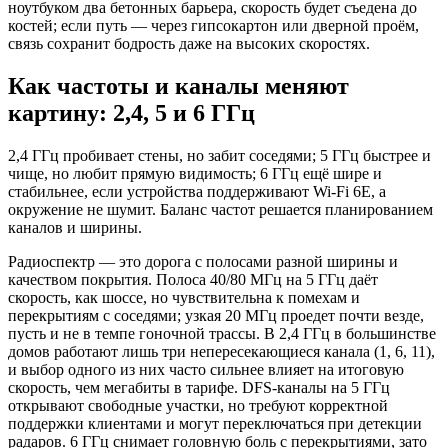
ноутбуком два бетонных барьера, скорость будет съедена до
костей; если путь — через гипсокартон или дверной проём,
связь сохранит бодрость даже на высоких скоростях.
Как частоты и каналы меняют
картину: 2,4, 5 и 6 ГГц
2,4 ГГц пробивает стены, но забит соседями; 5 ГГц быстрее и
чище, но любит прямую видимость; 6 ГГц ещё шире и
стабильнее, если устройства поддерживают Wi‑Fi 6E, а
окружение не шумит. Баланс частот решается планированием
каналов и ширины.
Радиоспектр — это дорога с полосами разной ширины и
качеством покрытия. Полоса 40/80 МГц на 5 ГГц даёт
скорость, как шоссе, но чувствительна к помехам и
перекрытиям с соседями; узкая 20 МГц проедет почти везде,
пусть и не в темпе гоночной трассы. В 2,4 ГГц в большинстве
домов работают лишь три непересекающиеся канала (1, 6, 11),
и выбор одного из них часто сильнее влияет на итоговую
скорость, чем мегабиты в тарифе. DFS-каналы на 5 ГГц
открывают свободные участки, но требуют корректной
поддержки клиентами и могут переключаться при детекции
радаров. 6 ГГц снимает головную боль с перекрытиями, зато