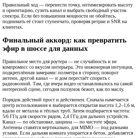
Правильный ход — перенести точку, оптимизировать высоту
и ориентацию, сузить канал и выбрать свободный участок
спектра. Если без повышения мощности не обойтись,
поднимать её стоит ступенчато, проверяя ретраи и SNR на
клиентах.
Финальный аккорд: как превратить
эфир в шоссе для данных
Правильное место для роутера — не случайность и не
компромисс со вкусом интерьера. Это инженерная интуиция,
подкреплённая замерами: полметра в сторону, поворот
антенн, другой канал — и дом перестаёт спорить с
радиоволной. Там, где вчера видео останавливалось на самой
интересной сцене, сегодня ползунок бежит, как по маслу.
Порядок действий прост и действенен. Сначала намечается
центр использования и выбирается открытая высота 1,2–1,6 м,
вдали от металла и тёплых труб. Затем подбирается частота:
5/6 ГГц для скорости рядом, 2,4 ГГц для дальних устройств.
Канал — по обстановке, ширина — по чистоте эфира.
Антенны ставятся вертикально, для MIMO — под разными
углами. Если дальняя комната упирается в бетон, добавляется