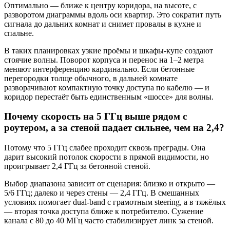
Оптимально — ближе к центру коридора, на высоте, с
разворотом диаграммы вдоль оси квартир. Это сократит путь
сигнала до дальних комнат и снимет провалы в кухне и
спальне.
В таких планировках узкие проёмы и шкафы-купе создают
стоячие волны. Поворот корпуса и перенос на 1–2 метра
меняют интерференцию кардинально. Если бетонные
перегородки толще обычного, в дальней комнате
разворачивают компактную точку доступа по кабелю — и
коридор перестаёт быть единственным «шоссе» для волны.
Почему скорость на 5 ГГц выше рядом с
роутером, а за стеной падает сильнее, чем на 2,4?
Потому что 5 ГГц слабее проходит сквозь преграды. Она
дарит высокий потолок скорости в прямой видимости, но
проигрывает 2,4 ГГц за бетонной стеной.
Выбор диапазона зависит от сценария: близко и открыто —
5/6 ГГц; далеко и через стены — 2,4 ГГц. В смешанных
условиях помогает dual‑band с грамотным steering, а в тяжёлых
— вторая точка доступа ближе к потребителю. Сужение
канала с 80 до 40 МГц часто стабилизирует линк за стеной.